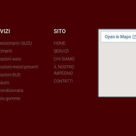
VIZI
SITO
essionario ISUZU
HOME
timenti
SERVIZI
razioni auto
CHI SIAMO
azioni mezzi pesanti
IL NOSTRO
IMPEGNO
razioni BUS
CONTATTI
rauto
 condizionata
bio gomme