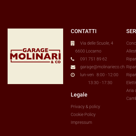
CONTATTI
SER
Via delle Scuole, 4
Conc
6600 Locarno
Alles
091 751 89 62
Ripa
garage@molinarieco.ch
Ripar
lun-ven 8:00 - 12:00
Ripa
13:30 - 17:30
Elett
Aria
Legale
Cam
Privacy & policy
Cookie Policy
Impressum