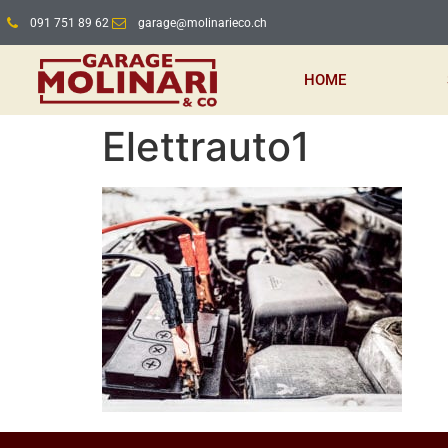
091 751 89 62
garage@molinarieco.ch
HOME
Elettrauto1