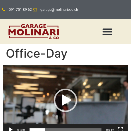
091 751 89 62
garage@molinarieco.ch
Office-Day
Video
Player
00:00
00:12