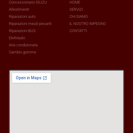
Concessionario ISUZU
HOME
Allestimenti
SERVIZI
Riparazioni auto
CHI SIAMO
Riparazioni mezzi pesanti
IL NOSTRO IMPEGNO
Riparazioni BUS
CONTATTI
Elettrauto
Aria condizionata
Cambio gomme