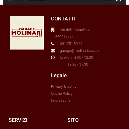
CONTATTI
Via delle Scuole, 4
6600 Locarno
091 751 89 62
garage@molinarieco.ch
lun-ven 8:00 - 12:00
13:30 - 17:30
Legale
Privacy & policy
Cookie Policy
Impressum
SERVIZI
SITO