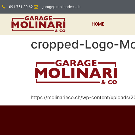
091 751 89 62
garage@molinarieco.ch
HOME
cropped-Logo-Mol
https://molinarieco.ch/wp-content/uploads/