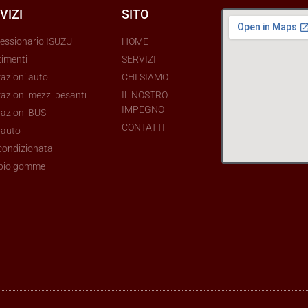
VIZI
SITO
essionario ISUZU
HOME
timenti
SERVIZI
razioni auto
CHI SIAMO
azioni mezzi pesanti
IL NOSTRO
IMPEGNO
razioni BUS
CONTATTI
rauto
 condizionata
bio gomme