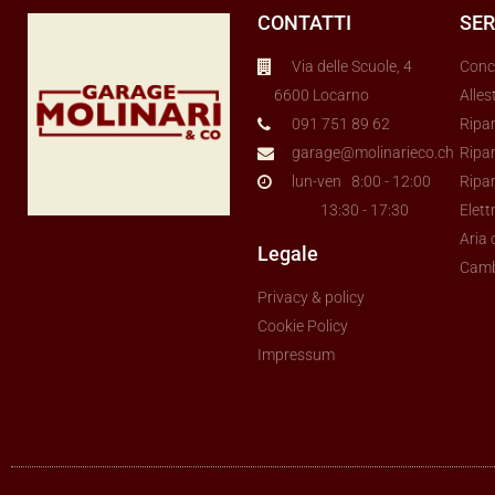
CONTATTI
SER
Via delle Scuole, 4
Conc
6600 Locarno
Alles
091 751 89 62
Ripa
garage@molinarieco.ch
Ripar
lun-ven 8:00 - 12:00
Ripa
13:30 - 17:30
Elett
Aria
Legale
Cam
Privacy & policy
Cookie Policy
Impressum