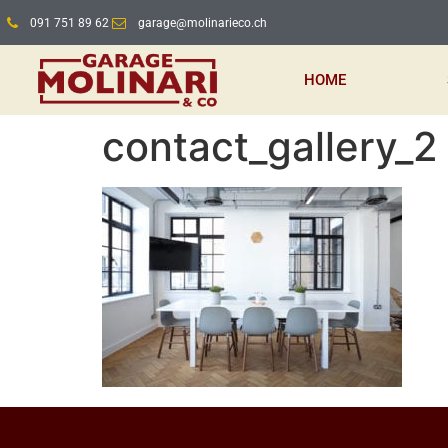
091 751 89 62
garage@molinarieco.ch
HOME
contact_gallery_2