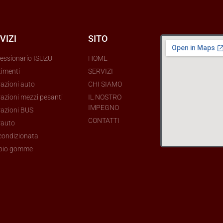
VIZI
SITO
essionario ISUZU
HOME
timenti
SERVIZI
razioni auto
CHI SIAMO
azioni mezzi pesanti
IL NOSTRO
IMPEGNO
razioni BUS
CONTATTI
rauto
 condizionata
bio gomme