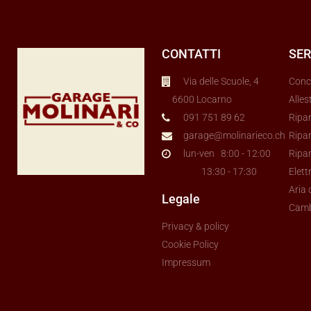
CONTATTI
SER
Via delle Scuole, 4
Conc
6600 Locarno
Alles
091 751 89 62
Ripa
garage@molinarieco.ch
Ripar
lun-ven 8:00 - 12:00
Ripa
13:30 - 17:30
Elett
Aria
Legale
Cam
Privacy & policy
Cookie Policy
Impressum